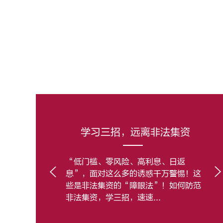
远离非法集资
学习三招，远离非法集资
高利息、日返
“低门槛、零风险、高利息、日返
诱惑千万警惕！这
息”，面对这么多的诱惑千万警惕！这
眼法”！如何防范
些是非法集资的“障眼法”！如何防范
速...
非法集资，学三招，速速...