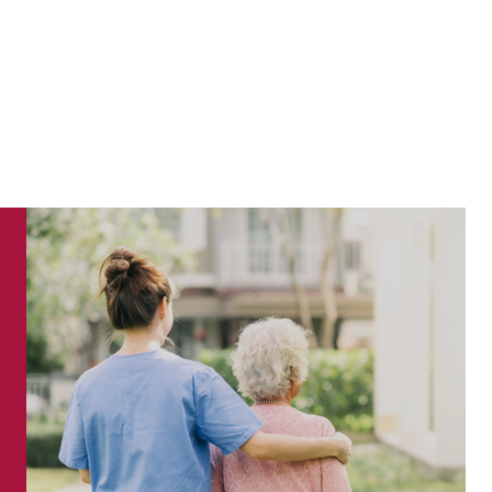
招商银行多措并举守护百..
近日，一封贵阳市公安局云岩分局
中心的《表扬信》送到了招商银行
中大广场支行。原来在不久前，招
行的一线工作人员协...