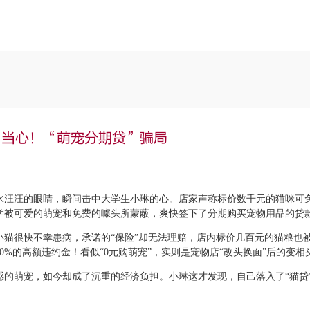
 当心！“萌宠分期贷”骗局
水汪汪的眼睛，瞬间击中大学生小琳的心。店家声称标价数千元的猫咪可
学被可爱的萌宠和免费的噱头所蒙蔽，爽快签下了分期购买宠物用品的贷
小猫很快不幸患病，承诺的“保险”却无法理赔，店内标价几百元的猫粮也
0%的高额违约金！看似“0元购萌宠”，实则是宠物店“改头换面”后的变
感的萌宠，如今却成了沉重的经济负担。小琳这才发现，自己落入了“猫贷