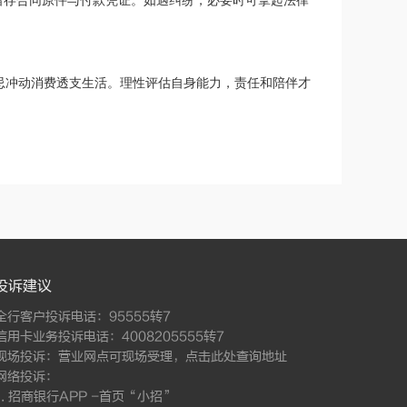
留存合同原件与付款凭证。如遇纠纷，必要时可拿起法律
忌冲动消费透支生活。理性评估自身能力，责任和陪伴才
投诉建议
全行客户投诉电话：95555转7
信用卡业务投诉电话：4008205555转7
现场投诉：营业网点可现场受理，
点击此处查询地址
网络投诉：
1. 招商银行APP -首页“小招”