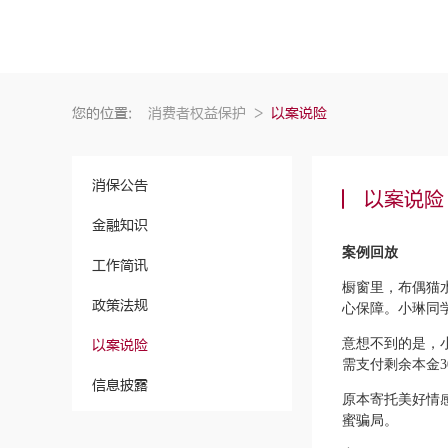
您的位置:
消费者权益保护
>
以案说险
消保公告
以案说险
金融知识
案例回放
工作简讯
橱窗里，布偶猫
政策法规
心保障。小琳同
意想不到的是，
以案说险
需支付剩余本金3
信息披露
原本寄托美好情
蜜骗局。