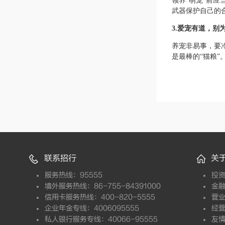
领养“萌宠”前
武器保护自己的
3
.爱宠有道，别
养宠非易事，要
是最棒的“猫粮”
联系招行
关
服务热线：95555
投
境外服务热线：86-755-84391000
金
信用卡服务热线：400-820-5555
营
企业年金专线：4006095555
经
私人银行服务专线：40066-95555
友