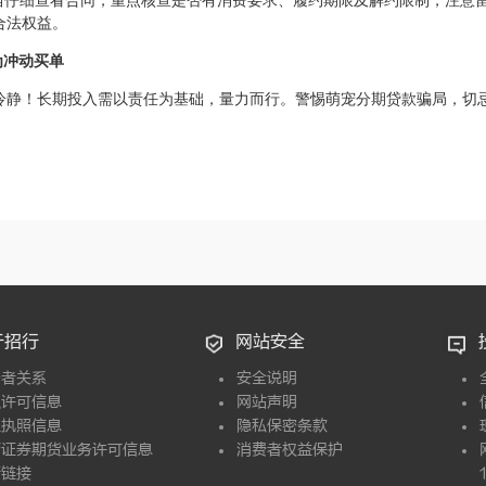
应当仔细查看合同，重点核查是否有消费要求、履约期限及解约限制，注意
合法权益。
为冲动买单
冷静！长期投入需以责任为基础，量力而行。警惕萌宠分期贷款骗局，切
。
于招行
网站安全
资者关系
安全说明
融许可信息
网站声明
业执照信息
隐私保密条款
营证券期货业务许可信息
消费者权益保护
情链接