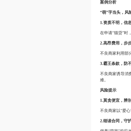
案例分析
“萌”字当头，风
1
.资质不明，信息
在申请“猫贷”
2
.高昂费用，步
不良商家利用部
3
.霸王条款，
防
不良商家诱导消
难。
风险提示
1
.
莫贪便宜
，辨
不良商家以“爱
2.细读
合同
，守