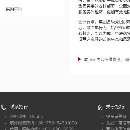
醒，集团党委班子成员要更
集团党委的安排部署，全面
采购平台
服务实体经济，更加有效地
会议要求，集团各级党组织
力、政治执行力，始终在思
取教训，引以为戒，坚决落
设营造良好的政治生态和风
本页面内容仅供参考，部
联系招行
关于招行
服务热线：95555
投资者关系
境外服务热线：86-755-84391000
金融许可信
信用卡服务热线：400-820-5555
营业执照信