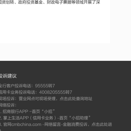
国资划转、政府投资基金、财政电子票据等领域开展了深
投诉建议
全行客户投诉电话：95555转7
信用卡业务投诉电话：4008205555转7
现场投诉：营业网点可现场受理，
点击此处查询地址
网络投诉：
1. 招商银行APP -首页“小招”
2. 掌上生活APP（信用卡业务）–首页“小招助理”
3. 官网cmbchina.com –网络留言–金融消费投诉，
点击此处进
入