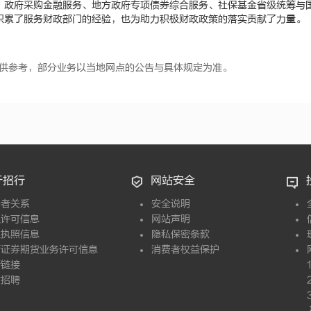
、政府采购金融服务、地方政府专项债券综合服务、社保基金省级统筹与
积累了服务财政部门的经验，也为助力积极财政政策的落实贡献了力量。
供参考，部分业务以当地网点的公告与具体规定为准。
于招行
网站安全
资者关系
安全说明
融许可信息
网站声明
业执照信息
隐私保密条款
营证券期货业务许可信息
消费者权益保护
情链接
才招聘