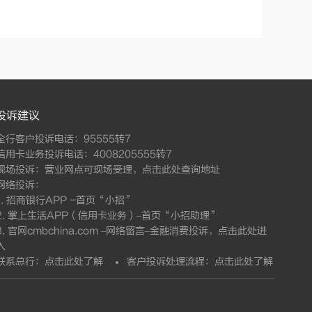
投诉建议
全行客户投诉电话：95555转7
信用卡业务投诉电话：4008205555转7
现场投诉：营业网点可现场受理，
点击此处查询地址
网络投诉：
1. 招商银行APP -首页“小招”
2. 掌上生活APP（信用卡业务）–首页“小招助理”
3. 官网cmbchina.com –网络留言–金融消费投诉，
点击此处进
入
联系总行：
点击此处了解
客户投诉处理流程：
点击此处了解