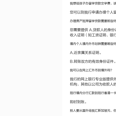
我想给孩子办留学贷款交学费，
您可以到我行申请办理个人
办理房产抵押留学贷款需要那些材
您需要提供 A.贷款人的身份
收入证明（如工资证明、银行
境内个人境内外币划转需要哪些
A.近亲属关系证明。
B.转账双方的有效身份证件
我可以在网上汇外币到境外吗？
我行的网上银行专业版提供
机构，其他以公司为收款人
招行境内分行汇款到招行香港一
即时到账。
别人要从国外给我汇新加坡元，